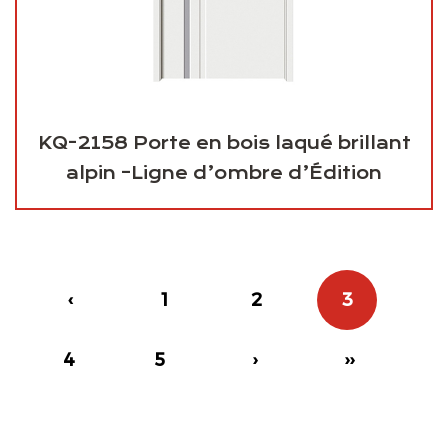
KQ-2158 Porte en bois laqué brillant
alpin –Ligne d’ombre d’Édition
‹
1
2
3
4
5
›
››