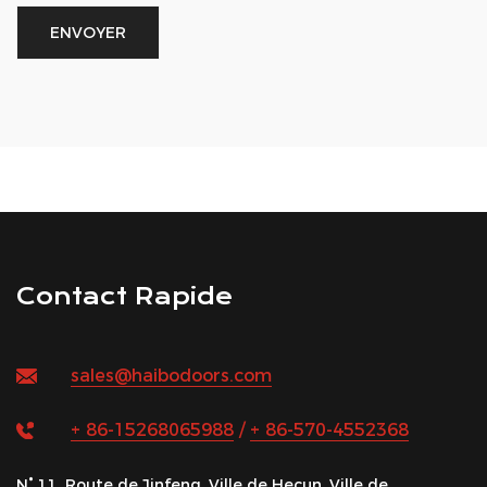
Contact Rapide
sales@haibodoors.com
+ 86-15268065988
/
+ 86-570-4552368
N° 11, Route de Jinfeng, Ville de Hecun, Ville de