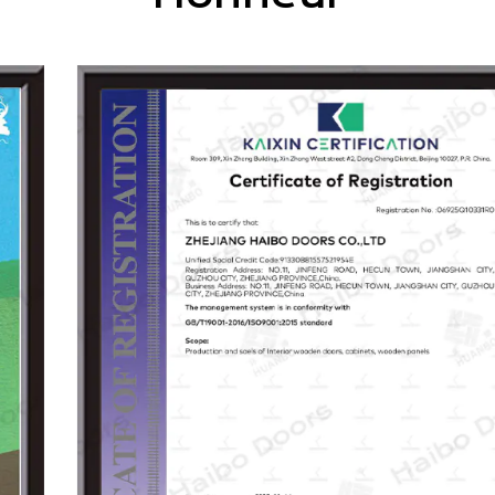
largement utilisés dans les maisons, les villas, les
hôtels, les centres commerciaux et les espaces
de loisirs.
En tant que l'une des unités de rédaction de la
norme de l'industrie de la «porte en bois
intérieure», Haibo poursuit l'innovation et
l'excellence. Guidé par les principes de la «qualité
d'abord, le développement axé sur l'intégrité»,
nous visons à construire une marque de
confiance avec des technologies avancées, des
produits supérieurs, une gestion moderne et un
service attentif.
Nos produits sont certifiés par les normes ISO, UE