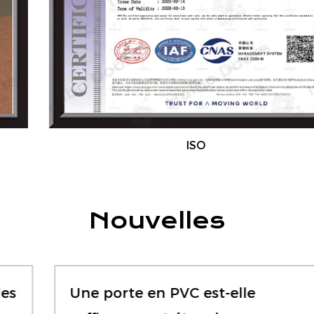
CE et Sabre, et nous offrons une personnalisation
complète en fonction des besoins des clients.
Nous accueillons des partenaires mondiaux et
des distributeurs pour collaborer avec nous. Nos
produits sont exportés vers le Moyen-Orient,
l'Europe, l'Asie du Sud-Est, les Amériques et au-
delà.
ISO
Nous invitons chaleureusement des amis et des
clients du monde entier à visiter notre usine, à
Nouvelles
discuter de la coopération et à poursuivre le
développement mutuel et le succès.
Une porte en PVC est-elle