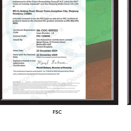
nous visons à construire une marque de
confiance avec des technologies avancées, des
produits supérieurs, une gestion moderne et un
service attentif.
Nos produits sont certifiés par les normes ISO, UE
CE et Sabre, et nous offrons une personnalisation
complète en fonction des besoins des clients.
Nous accueillons des partenaires mondiaux et
des distributeurs pour collaborer avec nous. Nos
produits sont exportés vers le Moyen-Orient,
l'Europe, l'Asie du Sud-Est, les Amériques et au-
delà.
ISO
Nous invitons chaleureusement des amis et des