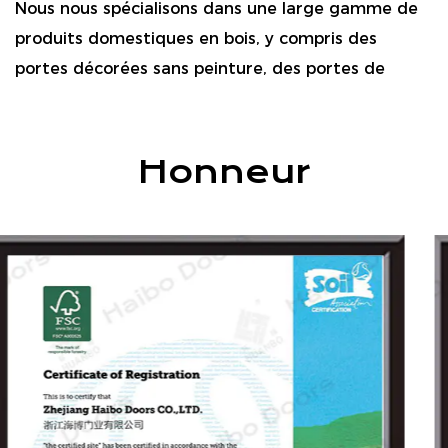
Nous nous spécialisons dans une large gamme de
produits domestiques en bois, y compris des
portes décorées sans peinture, des portes de
peinture composites, des portes en bois massif,
des armoires, des armoires et des matériaux
décoratifs en placage en bois. Nos produits sont
Honneur
largement utilisés dans les maisons, les villas, les
hôtels, les centres commerciaux et les espaces
de loisirs.
En tant que l'une des unités de rédaction de la
norme de l'industrie de la «porte en bois
intérieure», Haibo poursuit l'innovation et
l'excellence. Guidé par les principes de la «qualité
d'abord, le développement axé sur l'intégrité»,