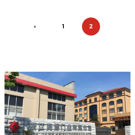
‹
1
2