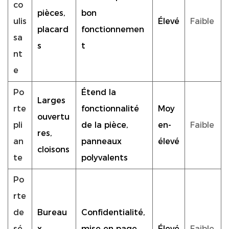
co
pièces,
bon
ulis
Élevé
Faible
placard
fonctionnemen
sa
s
t
nt
e
Po
Étend la
Larges
rte
fonctionnalité
Moy
ouvertu
pli
de la pièce,
en-
Faible
res,
an
panneaux
élevé
cloisons
te
polyvalents
Po
rte
de
Bureau
Confidentialité,
sé
x,
mise en page
Élevé
Faible