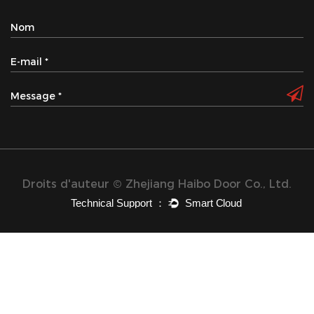
Droits d'auteur © Zhejiang Haibo Door Co., Ltd.