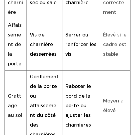
charni
sec ou sale
charnière
correcte
ère
ment
Affais
seme
Vis de
Serrer ou
Élevé si le
nt de
charnière
renforcer les
cadre est
la
desserrées
vis
stable
porte
Gonflement
de la porte
Raboter le
Gratt
ou
bord de la
Moyen à
age
affaisseme
porte ou
élevé
au sol
nt du côté
ajuster les
des
charnières
charnières